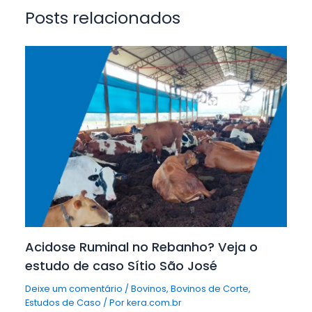
Posts relacionados
Acidose Ruminal no Rebanho? Veja o
estudo de caso Sítio São José
Deixe um comentário
/
Bovinos
,
Bovinos de Corte
,
Estudos de Caso
/ Por
kera.com.br