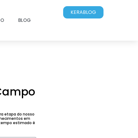
KERABLOG
CO
BLOG
e Campo
ira etapa do nosso
onhecimentos em
O tempo estimado é