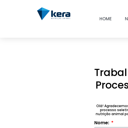
HOME
N
Traba
Proces
Olá! Agradecemos 
processo selet
nutrição animal p
Nome: