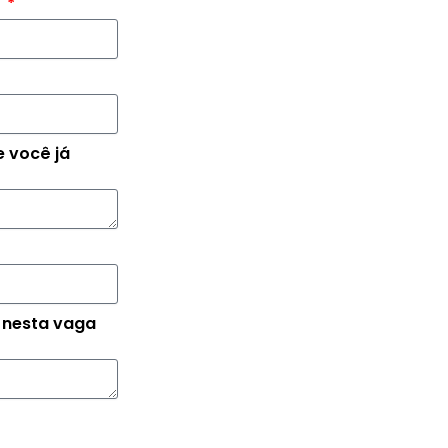
?
e você já
e nesta vaga