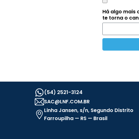
Há algo mais 
te torna o ca
(54) 2521-3124
SAC@LNF.COM.BR
Linha Jansen, s/n, Segundo Distrito
Farroupilha — RS — Brasil