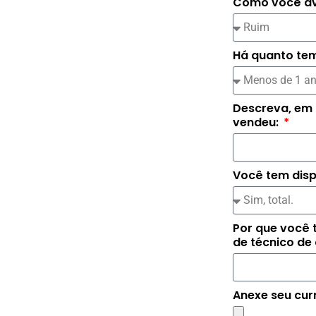
Como você ava
Há quanto te
Descreva, em 
vendeu:
Você tem disp
Por que você 
de técnico d
Anexe seu cur