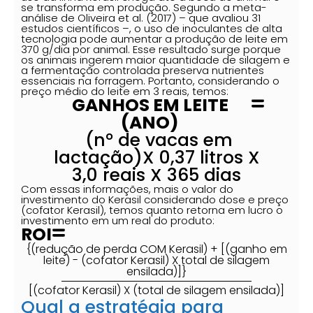
se transforma em produção. Segundo a meta-
análise de Oliveira et al. (2017) – que avaliou 31
estudos científicos –, o uso de inoculantes de alta
tecnologia pode aumentar a produção de leite em
370 g/dia por animal. Esse resultado surge porque
os animais ingerem maior quantidade de silagem e
a fermentação controlada preserva nutrientes
essenciais na forragem. Portanto, considerando o
preço médio do leite em 3 reais, temos:
GANHOS EM LEITE
(ANO)
(n° de vacas em
lactação)X 0,37 litros X
3,0 reais X 365 dias
Com essas informações, mais o valor do
investimento do Kerasil considerando dose e preço
(cofator Kerasil), temos quanto retorna em lucro o
investimento em um real do produto:
ROI
{(redução de perda COM Kerasil) + [(ganho em
leite) - (cofator Kerasil) X total de silagem
ensilada)]}
[(cofator Kerasil) X (total de silagem ensilada)]
Qual a estratégia para