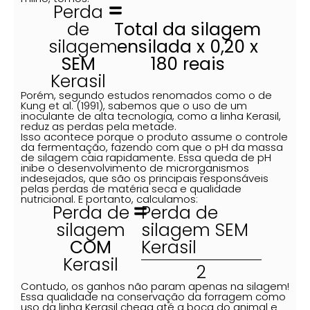
Perda
de
Total da silagem
silagem
ensilada x 0,20 x
SEM
180 reais
Kerasil
Porém, segundo estudos renomados como o de
Kung et al. (1991), sabemos que o uso de um
inoculante de alta tecnologia, como a linha Kerasil,
reduz as perdas pela metade.
Isso acontece porque o produto assume o controle
da fermentação, fazendo com que o pH da massa
de silagem caia rapidamente. Essa queda de pH
inibe o desenvolvimento de microrganismos
indesejados, que são os principais responsáveis
pelas perdas de matéria seca e qualidade
nutricional. E portanto, calculamos:
Perda de
Perda de
silagem
silagem SEM
COM
Kerasil
Kerasil
2
Contudo, os ganhos não param apenas na silagem!
Essa qualidade na conservação da forragem como
uso da linha Kerasil chega até a boca do animal e